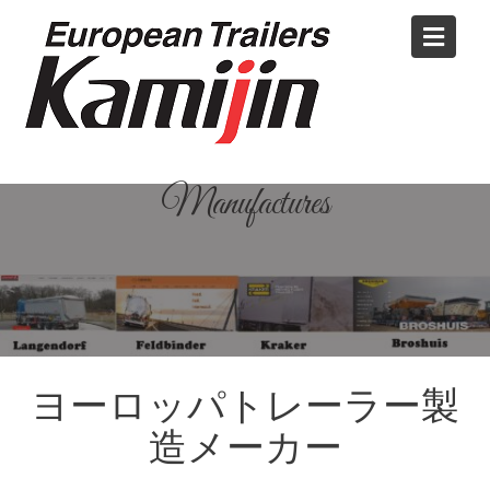
Skip
to
content
Manufactures
ヨーロッパトレーラー製
造メーカー